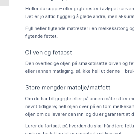
Heller du suppe- eller gryterester i avløpet servere
Det er jo alltid hyggelig å glede andre, men akkur
Fyll heller flytende matrester i en melkekartong 
flytende fettet.
Oliven og fetaost
Den overflødige oljen på smakstilsatte oliven og 
eller i annen matlaging, så ikke hell ut denne – bru
Store mengder matolje/matfett
Om du har frityrgryte eller på annen måte sitter 
nevnt tidligere; hell oljen over på en tom melkekar
oljen om du leverer den inn, og du er garantert at 
Lurer du fortsatt på hvordan du skal håndtere fettr
vask og toalett – det er garantert gal løsning!