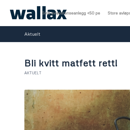
Små avløpsrenseanlegg <50 pe
Store avløp
Aktuelt
Bli kvitt matfett rett!
AKTUELT