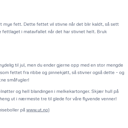
mye fett. Dette fettet vil stivne når det blir kaldt, så sett
e fettlaget i matavfallet når det har stivnet helt. Bruk
ydelig til jul, men du ender gjerne opp med en stor mengde
 som fettet fra ribbe og pinnekjøtt, så stivner også dette – og
ltne småfugler!
lnøtter og hell blandingen i melkekartonger. Skjær hull på
eng ut i nærmeste tre til glede for våre flyvende venner!
eiseboller på
www.ut.no
)