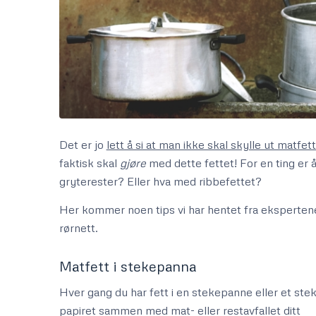
Det er jo
lett å si at man ikke skal skylle ut matfet
faktisk skal
gjøre
med dette fettet! For en ting er 
gryterester? Eller hva med ribbefettet?
Her kommer noen tips vi har hentet fra eksperte
rørnett.
Matfett i stekepanna
Hver gang du har fett i en stekepanne eller et stek
papiret sammen med mat- eller restavfallet ditt