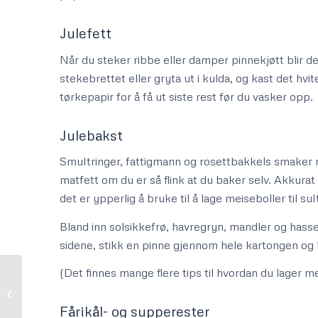
Julefett
Når du steker ribbe eller damper pinnekjøtt blir det 
stekebrettet eller gryta ut i kulda, og kast det hvit
tørkepapir for å få ut siste rest før du vasker opp.
Julebakst
Smultringer, fattigmann og rosettbakkels smaker n
matfett om du er så flink at du baker selv. Akkurat
det er ypperlig å bruke til å lage meiseboller til su
Bland inn solsikkefrø, havregryn, mandler og hasse
sidene, stikk en pinne gjennom hele kartongen og h
(Det finnes mange flere tips til hvordan du lager m
Vi vokser oss inn i 2021
Fårikål- og supperester