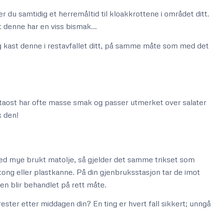
r du samtidig et herremåltid til kloakkrottene i området ditt.
at denne har en viss bismak…
og kast denne i restavfallet ditt, på samme måte som med det
fetaost har ofte masse smak og passer utmerket over salater
k den!
med mye brukt matolje, så gjelder det samme trikset som
tong eller plastkanne. På din gjenbruksstasjon tar de imot
den blir behandlet på rett måte.
ester etter middagen din? En ting er hvert fall sikkert; unngå