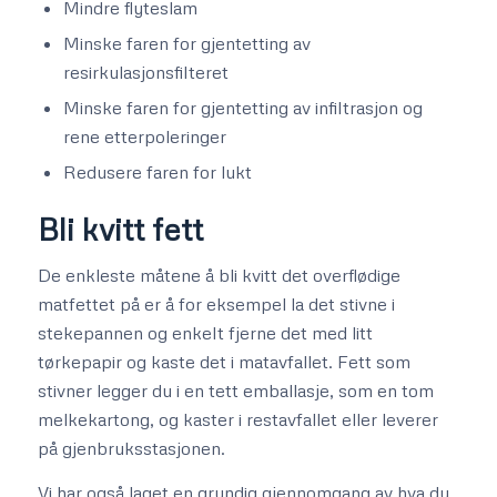
Mindre flyteslam
Minske faren for gjentetting av
resirkulasjonsfilteret
Minske faren for gjentetting av infiltrasjon og
rene etterpoleringer
Redusere faren for lukt
Bli kvitt fett
De enkleste måtene å bli kvitt det overflødige
matfettet på er å for eksempel la det stivne i
stekepannen og enkelt fjerne det med litt
tørkepapir og kaste det i matavfallet. Fett som
stivner legger du i en tett emballasje, som en tom
melkekartong, og kaster i restavfallet eller leverer
på gjenbruksstasjonen.
Vi har også laget en grundig gjennomgang av hva du