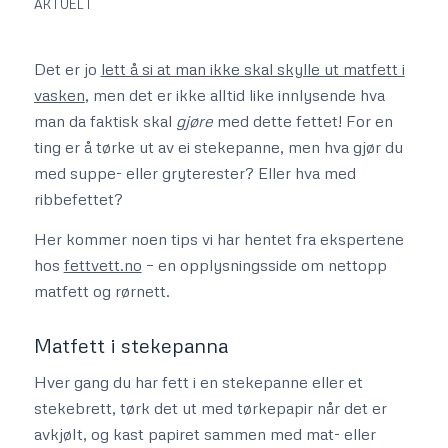
AKTUELT
Det er jo
lett å si at man ikke skal skylle ut matfett i
vasken
, men det er ikke alltid like innlysende hva
man da faktisk skal
gjøre
med dette fettet! For en
ting er å tørke ut av ei stekepanne, men hva gjør du
med suppe- eller gryterester? Eller hva med
ribbefettet?
Her kommer noen tips vi har hentet fra ekspertene
hos
fettvett.no
– en opplysningsside om nettopp
matfett og rørnett.
Matfett i stekepanna
Hver gang du har fett i en stekepanne eller et
stekebrett, tørk det ut med tørkepapir når det er
avkjølt, og kast papiret sammen med mat- eller