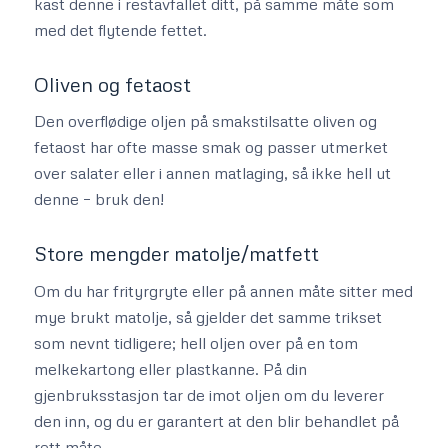
kast denne i restavfallet ditt, på samme måte som
med det flytende fettet.
Oliven og fetaost
Den overflødige oljen på smakstilsatte oliven og
fetaost har ofte masse smak og passer utmerket
over salater eller i annen matlaging, så ikke hell ut
denne – bruk den!
Store mengder matolje/matfett
Om du har frityrgryte eller på annen måte sitter med
mye brukt matolje, så gjelder det samme trikset
som nevnt tidligere; hell oljen over på en tom
melkekartong eller plastkanne. På din
gjenbruksstasjon tar de imot oljen om du leverer
den inn, og du er garantert at den blir behandlet på
rett måte.