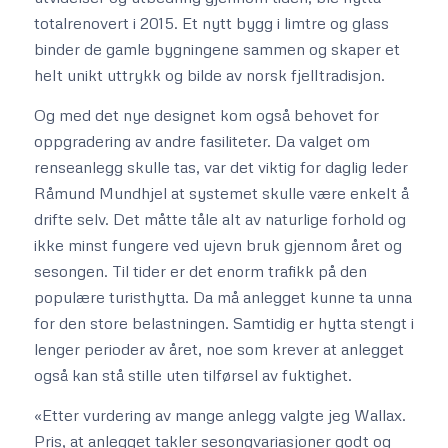
totalrenovert i 2015. Et nytt bygg i limtre og glass
binder de gamle bygningene sammen og skaper et
helt unikt uttrykk og bilde av norsk fjelltradisjon.
Og med det nye designet kom også behovet for
oppgradering av andre fasiliteter. Da valget om
renseanlegg skulle tas, var det viktig for daglig leder
Råmund Mundhjel at systemet skulle være enkelt å
drifte selv. Det måtte tåle alt av naturlige forhold og
ikke minst fungere ved ujevn bruk gjennom året og
sesongen. Til tider er det enorm trafikk på den
populære turisthytta. Da må anlegget kunne ta unna
for den store belastningen. Samtidig er hytta stengt i
lenger perioder av året, noe som krever at anlegget
også kan stå stille uten tilførsel av fuktighet.
«Etter vurdering av mange anlegg valgte jeg Wallax.
Pris, at anlegget takler sesongvariasjoner godt og