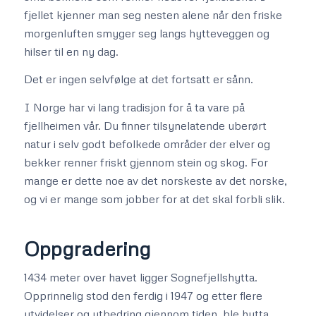
fjellet kjenner man seg nesten alene når den friske
morgenluften smyger seg langs hytteveggen og
hilser til en ny dag.
Det er ingen selvfølge at det fortsatt er sånn.
I Norge har vi lang tradisjon for å ta vare på
fjellheimen vår. Du finner tilsynelatende uberørt
natur i selv godt befolkede områder der elver og
bekker renner friskt gjennom stein og skog. For
mange er dette noe av det norskeste av det norske,
og vi er mange som jobber for at det skal forbli slik.
Oppgradering
1434 meter over havet ligger Sognefjellshytta.
Opprinnelig stod den ferdig i 1947 og etter flere
utvidelser og utbedring gjennom tiden, ble hytta